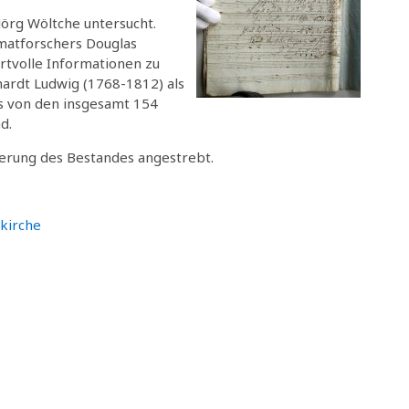
Jörg Wöltche untersucht.
matforschers Douglas
tvolle Informationen zu
ardt Ludwig (1768-1812) als
ass von den insgesamt 154
d.
ierung des Bestandes angestrebt.
skirche