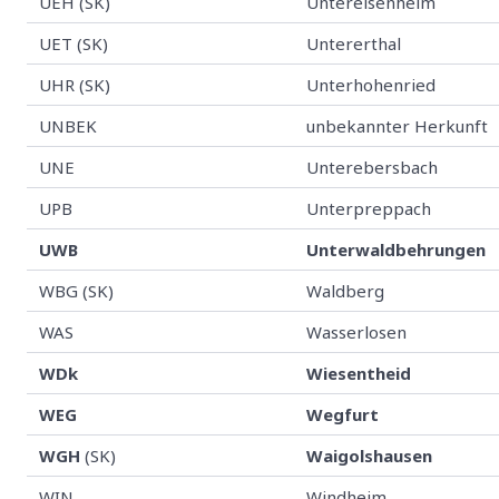
UEH (SK)
Untereisenheim
UET (SK)
Untererthal
UHR (SK)
Unterhohenried
UNBEK
unbekannter Herkunft
UNE
Unterebersbach
UPB
Unterpreppach
UWB
Unterwaldbehrungen
WBG (SK)
Waldberg
WAS
Wasserlosen
WDk
Wiesentheid
WEG
Wegfurt
WGH
(SK)
Waigolshausen
WIN
Windheim