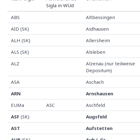
Sigla in WÜd
ABS
Altbessingen
AID (SK)
Aidhausen
ALH (SK)
Allersheim
ALS (SK)
Alsleben
ALZ
Alzenau (nur teilweise
Depositum)
ASA
Aschach
ARN
Arnshausen
EUMa
ASC
Aschfeld
ASF
(SK)
Augsfeld
AST
Aufstetten
AUB
(SK)
Aub i. Gr.