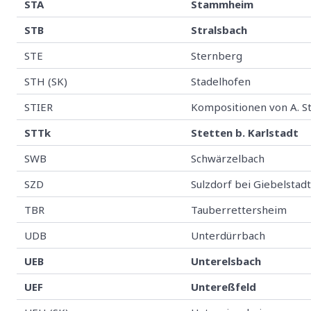
STA
Stammheim
STB
Stralsbach
STE
Sternberg
STH (SK)
Stadelhofen
STIER
Kompositionen von A. St
STTk
Stetten b. Karlstadt
SWB
Schwärzelbach
SZD
Sulzdorf bei Giebelstad
TBR
Tauberrettersheim
UDB
Unterdürrbach
UEB
Unterelsbach
UEF
Untereßfeld