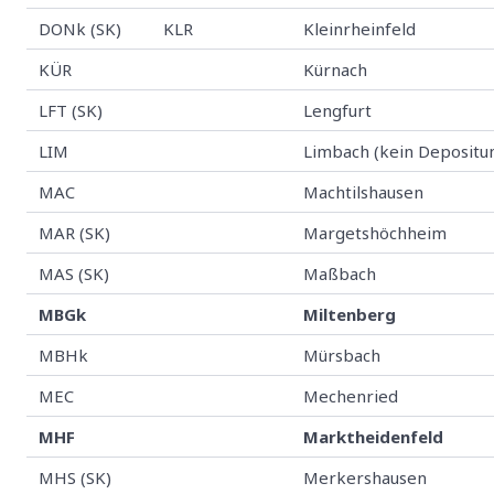
DONk (SK)
KLR
Kleinrheinfeld
KÜR
Kürnach
LFT (SK)
Lengfurt
LIM
Limbach (kein Depositu
MAC
Machtilshausen
MAR (SK)
Margetshöchheim
MAS (SK)
Maßbach
MBGk
Miltenberg
MBHk
Mürsbach
MEC
Mechenried
MHF
Marktheidenfeld
MHS (SK)
Merkershausen