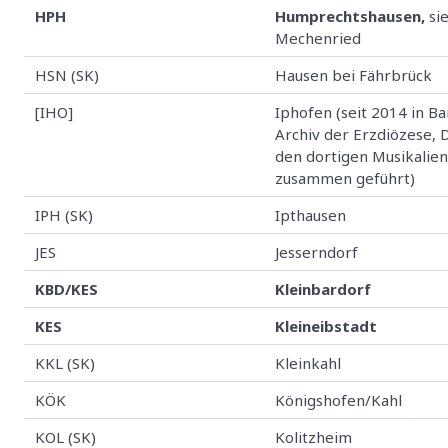
HPH
Humprechtshausen,
si
Mechenried
HSN (SK)
Hausen bei Fährbrück
[IHO]
Iphofen (seit 2014 in B
Archiv der Erzdiözese, 
den dortigen Musikalie
zusammen geführt)
IPH (SK)
Ipthausen
JES
Jesserndorf
KBD/KES
Kleinbardorf
KES
Kleineibstadt
KKL (SK)
Kleinkahl
KÖK
Königshofen/Kahl
KOL (SK)
Kolitzheim