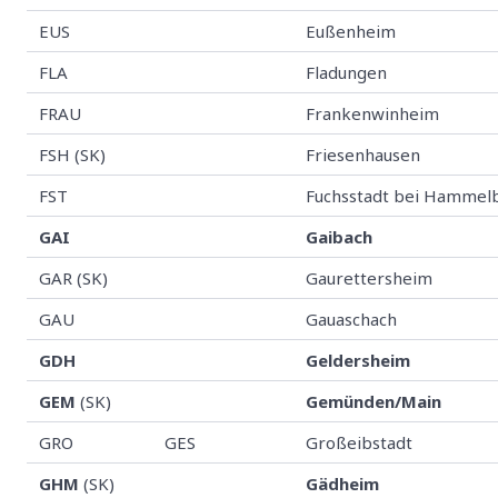
EUS
Eußenheim
FLA
Fladungen
FRAU
Frankenwinheim
FSH (SK)
Friesenhausen
FST
Fuchsstadt bei Hammel
GAI
Gaibach
GAR (SK)
Gaurettersheim
GAU
Gauaschach
GDH
Geldersheim
GEM
(SK)
Gemünden/Main
GRO
GES
Großeibstadt
GHM
(SK)
Gädheim