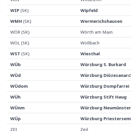
WIP
(SK)
Wipfeld
WMH
(SK)
Wermerichshausen
WÖR (SK)
Wörth am Main
WOL (SK)
Wollbach
WST
(SK)
Wiesthal
WÜb
Würzburg S. Burkard
WÜd
Würzburg Diözesanarc
WÜdom
Würzburg Dompfarrei
WÜh
Würzburg Stift Haug
WÜnm
Würzburg Neumünste
WÜp
Würzburg Priestersem
ZEI
Zeil