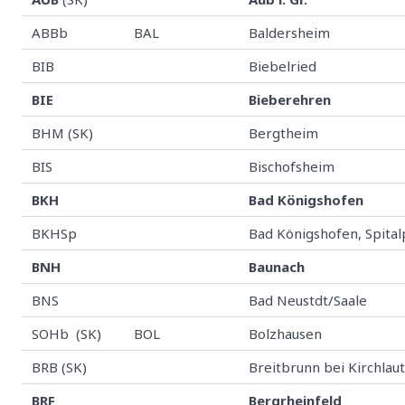
ABBb
BAL
Baldersheim
BIB
Biebelried
BIE
Bieberehren
BHM (SK)
Bergtheim
BIS
Bischofsheim
BKH
Bad Königshofen
BKHSp
Bad Königshofen, Spital
BNH
Baunach
BNS
Bad Neustdt/Saale
SOHb (SK)
BOL
Bolzhausen
BRB (SK)
Breitbrunn bei Kirchlau
BRF
Bergrheinfeld