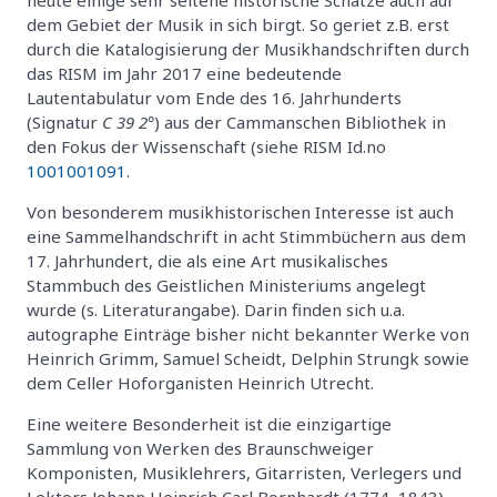
heute einige sehr seltene historische Schätze auch auf
dem Gebiet der Musik in sich birgt. So geriet z.B. erst
durch die Katalogisierung der Musikhandschriften durch
das RISM im Jahr 2017 eine bedeutende
Lautentabulatur vom Ende des 16. Jahrhunderts
(Signatur
C 39 2°
) aus der Cammanschen Bibliothek in
den Fokus der Wissenschaft (siehe RISM Id.no
1001001091
.
Von besonderem musikhistorischen Interesse ist auch
eine Sammelhandschrift in acht Stimmbüchern aus dem
17. Jahrhundert, die als eine Art musikalisches
Stammbuch des Geistlichen Ministeriums angelegt
wurde (s. Literaturangabe). Darin finden sich u.a.
autographe Einträge bisher nicht bekannter Werke von
Heinrich Grimm, Samuel Scheidt, Delphin Strungk sowie
dem Celler Hoforganisten Heinrich Utrecht.
Eine weitere Besonderheit ist die einzigartige
Sammlung von Werken des Braunschweiger
Komponisten, Musiklehrers, Gitarristen, Verlegers und