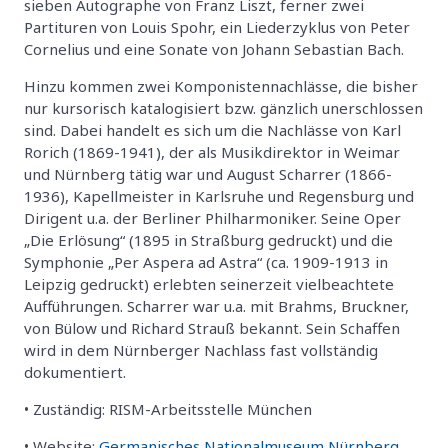
sieben Autographe von Franz Liszt, ferner zwei
Partituren von Louis Spohr, ein Liederzyklus von Peter
Cornelius und eine Sonate von Johann Sebastian Bach.
Hinzu kommen zwei Komponistennachlässe, die bisher
nur kursorisch katalogisiert bzw. gänzlich unerschlossen
sind. Dabei handelt es sich um die Nachlässe von Karl
Rorich (1869-1941), der als Musikdirektor in Weimar
und Nürnberg tätig war und August Scharrer (1866-
1936), Kapellmeister in Karlsruhe und Regensburg und
Dirigent u.a. der Berliner Philharmoniker. Seine Oper
„Die Erlösung“ (1895 in Straßburg gedruckt) und die
Symphonie „Per Aspera ad Astra“ (ca. 1909-1913 in
Leipzig gedruckt) erlebten seinerzeit vielbeachtete
Aufführungen. Scharrer war u.a. mit Brahms, Bruckner,
von Bülow und Richard Strauß bekannt. Sein Schaffen
wird in dem Nürnberger Nachlass fast vollständig
dokumentiert.
• Zuständig: RISM-Arbeitsstelle München
• Website:
Germanisches Nationalmuseum Nürnberg