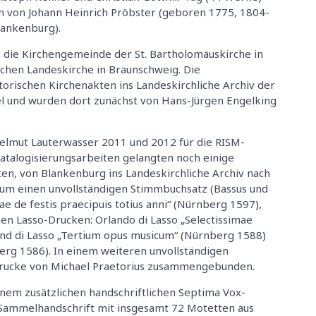
en von Johann Heinrich Pröbster (geboren 1775, 1804-
lankenburg).
 die Kirchengemeinde der St. Bartholomäuskirche in
schen Landeskirche in Braunschweig. Die
orischen Kirchenakten ins Landeskirchliche Archiv der
l und wurden dort zunächst von Hans-Jürgen Engelking
Helmut Lauterwasser 2011 und 2012 für die RISM-
Katalogisierungsarbeiten gelangten noch einige
en, von Blankenburg ins Landeskirchliche Archiv nach
i um einen unvollständigen Stimmbuchsatz (Bassus und
e de festis praecipuis totius anni“ (Nürnberg 1597),
 Lasso-Drucken: Orlando di Lasso „Selectissimae
and di Lasso „Tertium opus musicum“ (Nürnberg 1588)
berg 1586). In einem weiteren unvollständigen
Drucke von Michael Praetorius zusammengebunden.
nem zusätzlichen handschriftlichen Septima Vox-
 Sammelhandschrift mit insgesamt 72 Motetten aus