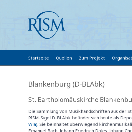
Startseite
Quellen
Zum Projekt
Organisa
Blankenburg (D-BLAbk)
St. Bartholomäuskirche Blankenb
Die Sammlung von Musikhandschriften aus der St
RISM-Sigel D-BLAbk befindet sich heute als Dep
Wla)
. Sie beinhaltet überwiegend kirchenmusikal
Emanuel Bach, Johann Friedrich Doles, Johann Chr