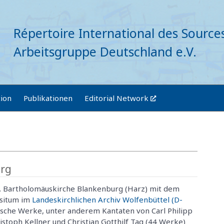
Répertoire International des Source
Arbeitsgruppe Deutschland e.V.
tion
Publikationen
Editorial Network
urg
. Bartholomäuskirche Blankenburg (Harz) mit dem
ositum im
Landeskirchlichen Archiv Wolfenbüttel (D-
ische Werke, unter anderem Kantaten von Carl Philipp
istoph Kellner und Christian Gotthilf Tag (44 Werke)