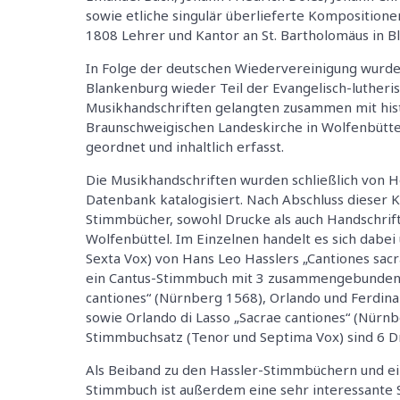
sowie etliche singulär überlieferte Komposition
1808 Lehrer und Kantor an St. Bartholomäus in B
In Folge der deutschen Wiedervereinigung wurde
Blankenburg wieder Teil der Evangelisch-lutheri
Musikhandschriften gelangten zusammen mit hist
Braunschweigischen Landeskirche in Wolfenbütte
geordnet und inhaltlich erfasst.
Die Musikhandschriften wurden schließlich von 
Datenbank katalogisiert. Nach Abschluss dieser 
Stimmbücher, sowohl Drucke als auch Handschrift
Wolfenbüttel. Im Einzelnen handelt es sich dabe
Sexta Vox) von Hans Leo Hasslers „Cantiones sacra
ein Cantus-Stimmbuch mit 3 zusammengebundenen
cantiones“ (Nürnberg 1568), Orlando und Ferdin
sowie Orlando di Lasso „Sacrae cantiones“ (Nürn
Stimmbuchsatz (Tenor und Septima Vox) sind 6 
Als Beiband zu den Hassler-Stimmbüchern und ei
Stimmbuch ist außerdem eine sehr interessante