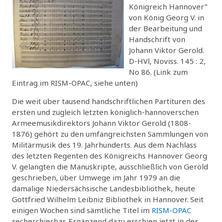
Königreich Hannover”
von König Georg V. in
der Bearbeitung und
Handschrift von
Johann Viktor Gerold.
D-HVl, Noviss. 145 : 2,
No 86. (Link zum
Eintrag im RISM-OPAC, siehe unten)
Die weit über tausend handschriftlichen Partituren des
ersten und zugleich letzten königlich-hannoverschen
Armeemusikdirektors Johann Viktor Gerold (1808-
1876) gehört zu den umfangreichsten Sammlungen von
Militärmusik des 19. Jahrhunderts. Aus dem Nachlass
des letzten Regenten des Königreichs Hannover Georg
V. gelangten die Manuskripte, ausschließlich von Gerold
geschrieben, über Umwege im Jahr 1979 an die
damalige Niedersächsische Landesbibliothek, heute
Gottfried Wilhelm Leibniz Bibliothek in Hannover. Seit
einigen Wochen sind sämtliche Titel im
RISM-OPAC
recherchierbar. Ergänzend dazu erschien jetzt in der