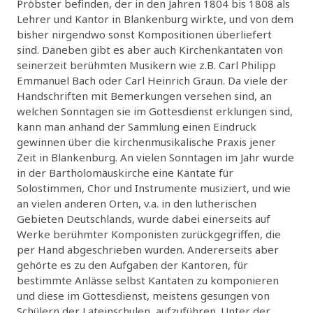
Pröbster befinden, der in den Jahren 1804 bis 1808 als
Lehrer und Kantor in Blankenburg wirkte, und von dem
bisher nirgendwo sonst Kompositionen überliefert
sind. Daneben gibt es aber auch Kirchenkantaten von
seinerzeit berühmten Musikern wie z.B. Carl Philipp
Emmanuel Bach oder Carl Heinrich Graun. Da viele der
Handschriften mit Bemerkungen versehen sind, an
welchen Sonntagen sie im Gottesdienst erklungen sind,
kann man anhand der Sammlung einen Eindruck
gewinnen über die kirchenmusikalische Praxis jener
Zeit in Blankenburg. An vielen Sonntagen im Jahr wurde
in der Bartholomäuskirche eine Kantate für
Solostimmen, Chor und Instrumente musiziert, und wie
an vielen anderen Orten, v.a. in den lutherischen
Gebieten Deutschlands, wurde dabei einerseits auf
Werke berühmter Komponisten zurückgegriffen, die
per Hand abgeschrieben wurden. Andererseits aber
gehörte es zu den Aufgaben der Kantoren, für
bestimmte Anlässe selbst Kantaten zu komponieren
und diese im Gottesdienst, meistens gesungen von
Schülern der Lateinschulen, aufzuführen. Unter der